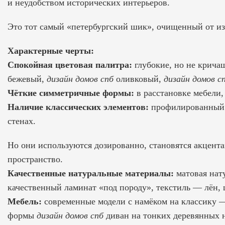
и неудобством исторических интерьеров.
Это тот самый «петербургский шик», очищенный от и
Характерные черты:
Спокойная цветовая палитра:
глубокие, но не крича
бежевый,
дизайн домов спб
оливковый,
дизайн домов с
Чёткие симметричные формы:
в расстановке мебели
Наличие классических элементов:
профилированный к
стенах.
Но они используются дозированно, становятся акцент
пространство.
Качественные натуральные материалы:
матовая нату
качественный ламинат «под породу», текстиль — лён, 
Мебель:
современные модели с намёком на классику —
формы
дизайн домов спб
диван на тонких деревянных 