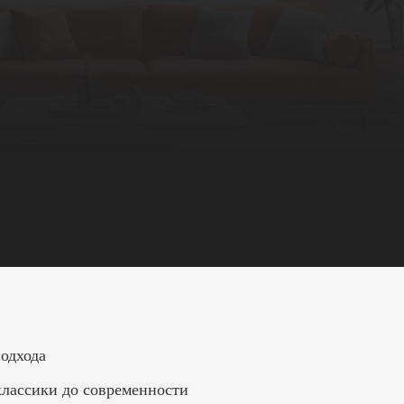
одхода
классики до современности