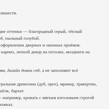
злишеств.
щие оттенки — благородный серый, тёплый
пб
, пыльный голубой.
, оформлении дверных и оконных проёмов.
арниз, лепной декор на потолке, молдинги на
ами,
дизайн домов спб
, а не заполняют всё
ральная древесина (дуб, орех), мрамор, травертин,
шёлк, бархат.
 например, кровать с мягким изголовьем строгой
ножках.