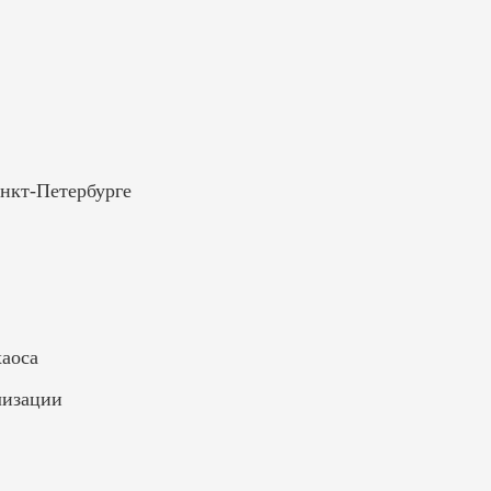
анкт-Петербурге
хаоса
лизации