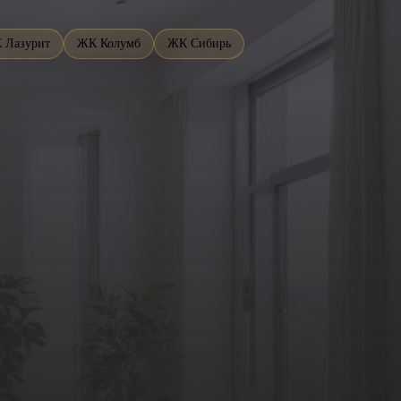
 Лазурит
ЖК Колумб
ЖК Сибирь