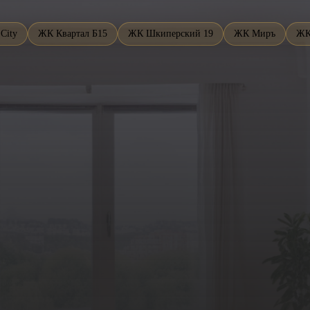
City
ЖК Квартал Б15
ЖК Шкиперский 19
ЖК Миръ
ЖК